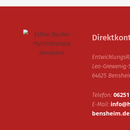
Direktkon
EntwicklungsR
Leo-Grewenig-S
64625 Benshe
06251
Telefon:
info@h
E-Mail:
bensheim.de