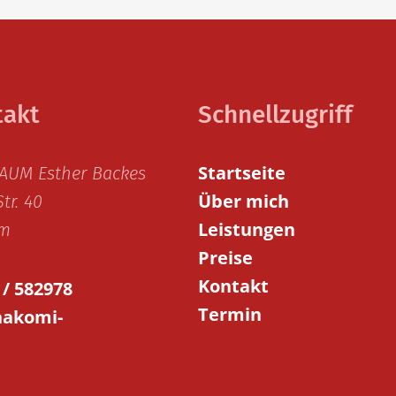
takt
Schnellzugriff
Startseite
AUM Esther Backes
Über mich
tr. 40
Leistungen
im
Preise
Kontakt
 / 582978
Termin
akomi-