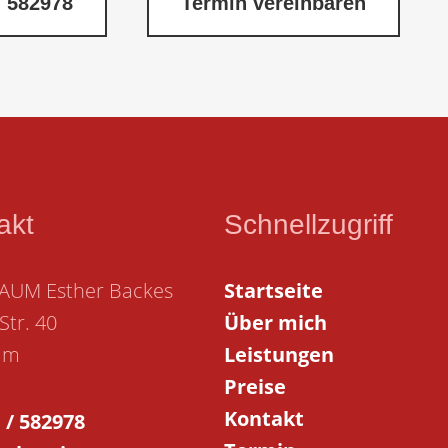
/ 582978
Termin vereinbaren
akt
Schnellzugriff
RAUM Esther Backes
Startseite
Str. 40
Über mich
im
Leistungen
Preise
Kontakt
 / 582978