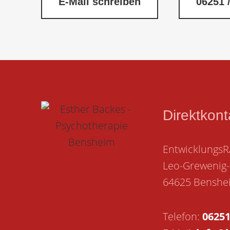
E-Mail schreiben
06251 
Direktkont
Entwicklungs
Leo-Grewenig-
64625 Benshe
Telefon:
06251