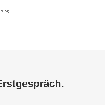
itung
 Erstgespräch.